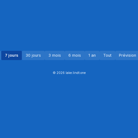
7 jours
30 jours
3 mois
6 mois
1 an
Tout
Prévision
© 2026 lake.lindt.one