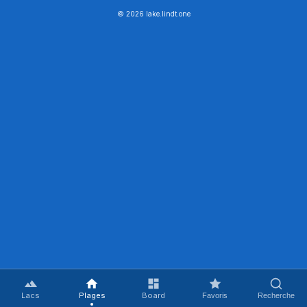
© 2026 lake.lindt.one
Lacs
Plages
Board
Favoris
Recherche