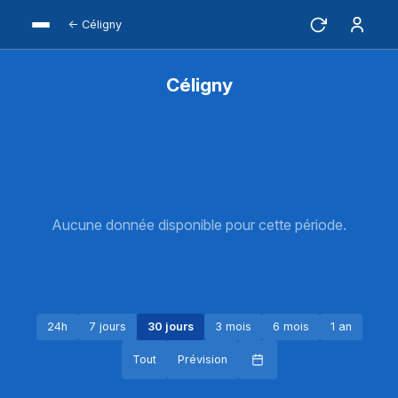
← Céligny
Céligny
Aucune donnée disponible pour cette période.
24h
7 jours
30 jours
3 mois
6 mois
1 an
Tout
Prévision