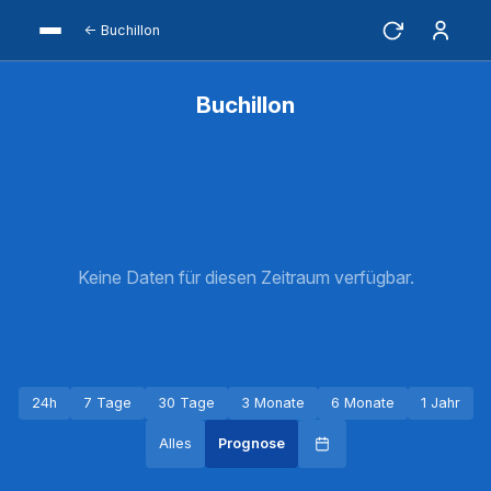
← Buchillon
Buchillon
Keine Daten für diesen Zeitraum verfügbar.
24h
7 Tage
30 Tage
3 Monate
6 Monate
1 Jahr
Alles
Prognose