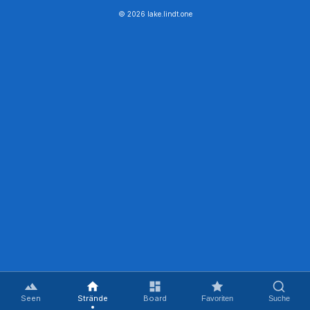
© 2026 lake.lindt.one
Seen
Strände
Board
Favoriten
Suche