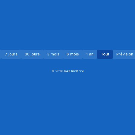
7 jours
30 jours
3 mois
6 mois
1 an
Tout
Prévision
© 2026 lake.lindt.one