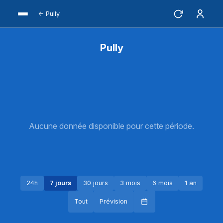
← Pully
Pully
Aucune donnée disponible pour cette période.
24h
7 jours
30 jours
3 mois
6 mois
1 an
Tout
Prévision