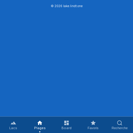
© 2026 lake.lindt.one
Lacs
Plages
Board
Favoris
Recherche