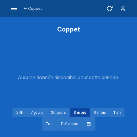
← Coppet
Coppet
Aucune donnée disponible pour cette période.
24h
7 jours
30 jours
3 mois
6 mois
1 an
Tout
Prévision