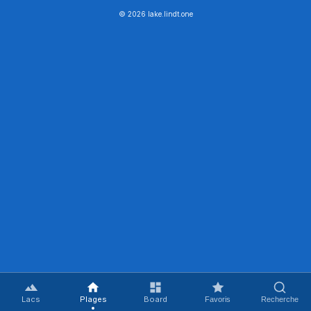
© 2026 lake.lindt.one
Lacs
Plages
Board
Favoris
Recherche