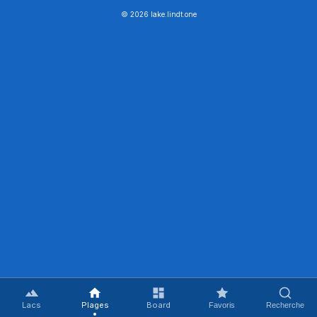
© 2026 lake.lindt.one
Lacs
Plages
Board
Favoris
Recherche