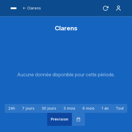
← Clarens
Clarens
Aucune donnée disponible pour cette période.
24h
7 jours
30 jours
3 mois
6 mois
1 an
Tout
Prévision