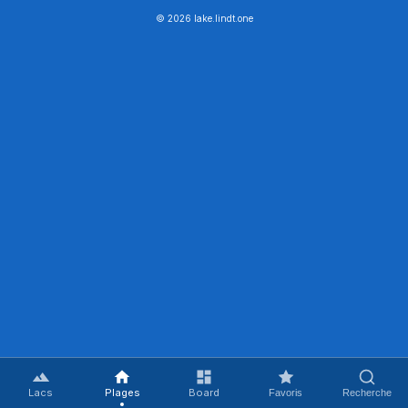
© 2026 lake.lindt.one
Lacs
Plages
Board
Favoris
Recherche