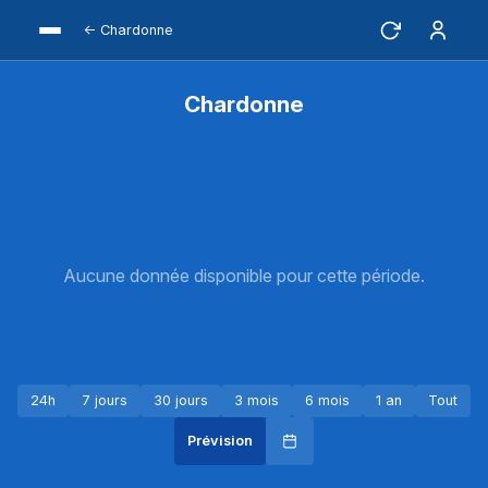
← Chardonne
Chardonne
Aucune donnée disponible pour cette période.
24h
7 jours
30 jours
3 mois
6 mois
1 an
Tout
Prévision