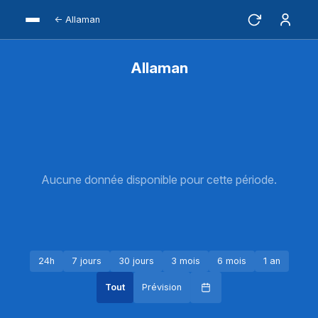
← Allaman
Allaman
Aucune donnée disponible pour cette période.
24h
7 jours
30 jours
3 mois
6 mois
1 an
Tout
Prévision