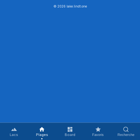
© 2026 lake.lindt.one
Lacs
Plages
Board
Favoris
Recherche