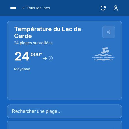
← Tous les lacs
Température du Lac de
Garde
24 plages surveillées
24.000°
24
.
0
0
0
°
→
Moyenne